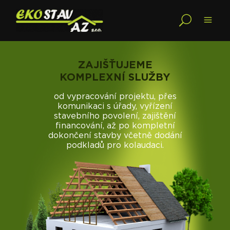
ZAJIŠŤUJEME
KOMPLEXNÍ SLUŽBY
od vypracování projektu, přes
komunikaci s úřady, vyřízení
stavebního povolení, zajištění
financování, až po kompletní
dokončení stavby včetně dodání
podkladů pro kolaudaci.