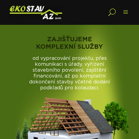
ZAJIŠŤUJEME
KOMPLEXNÍ SLUŽBY
od vypracování projektu, přes
komunikaci s úřady, vyřízení
stavebního povolení, zajištění
financování, až po kompletní
dokončení stavby včetně dodání
podkladů pro kolaudaci.