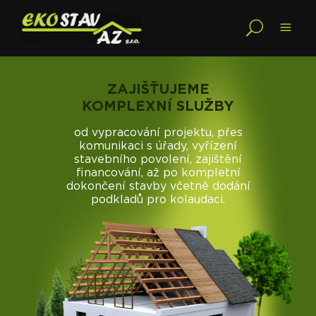
ZAJIŠŤUJEME
KOMPLEXNÍ SLUŽBY
od vypracování projektu, přes
komunikaci s úřady, vyřízení
stavebního povolení, zajištění
financování, až po kompletní
dokončení stavby včetně dodání
podkladů pro kolaudaci.