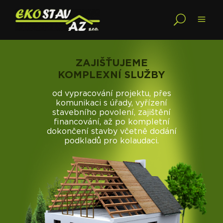
ZAJIŠŤUJEME
KOMPLEXNÍ SLUŽBY
od vypracování projektu, přes
komunikaci s úřady, vyřízení
stavebního povolení, zajištění
financování, až po kompletní
dokončení stavby včetně dodání
podkladů pro kolaudaci.