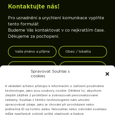
Kontaktujte nás!
Pro usnadnění a urychlení komunikace vyplňte
tento formulář.
Budeme Vás kontaktovat v co nejkratším čase.
Děkujeme za pochopení.
Spravovat Souhlas s
cookies
K ukládání a/nebo přístupu k informacím o zařízení používáme
technologie, jako jsou soubory cookie. Děláme to, abychom
zlepšili zážitek z prohlížení a zobrazovali personalizované
reklamy. Souhlas s těmito technologiemi nám umožní
zpracovávat údaje, jako je chování při procházení nebo
jedinečná ID na tomto webu. Nesouhlas nebo odvolání souhlasu
může nepříznivě ovlivnit určité vlastnosti a funkce.