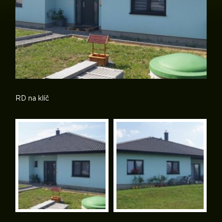
RD na klíč